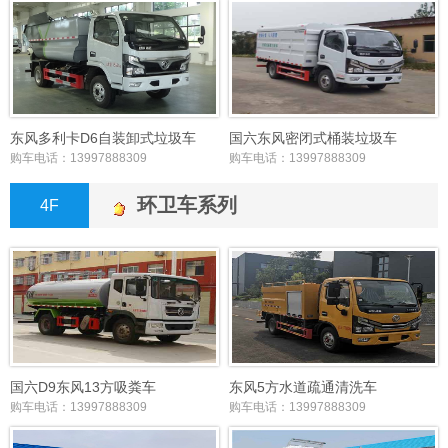
东风多利卡D6自装卸式垃圾车
国六东风密闭式桶装垃圾车
购车电话：13997888309
购车电话：13997888309
环卫车系列
4F
国六D9东风13方吸粪车
东风5方水道疏通清洗车
购车电话：13997888309
购车电话：13997888309