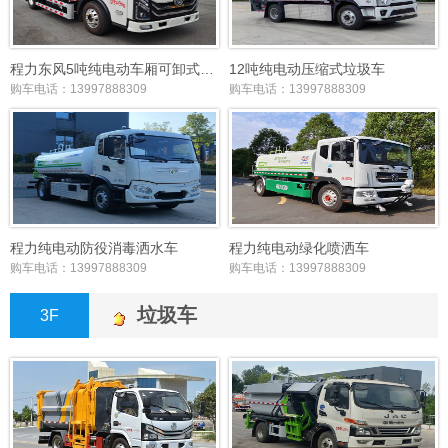
程力东风5吨纯电动车厢可卸式垃圾车
12吨纯电动压缩式垃圾车
购车电话：13997888309
购车电话：13997888309
程力纯电动防役消毒洒水车
程力纯电动绿化喷洒车
购车电话：13997888309
购车电话：13997888309
垃圾车
3F