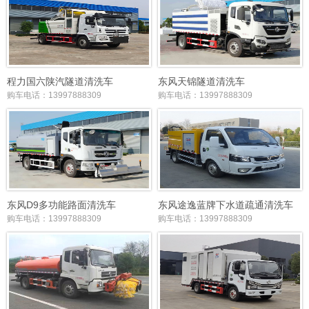
程力国六陕汽隧道清洗车
东风天锦隧道清洗车
购车电话：13997888309
购车电话：13997888309
东风D9多功能路面清洗车
东风途逸蓝牌下水道疏通清洗车
购车电话：13997888309
购车电话：13997888309