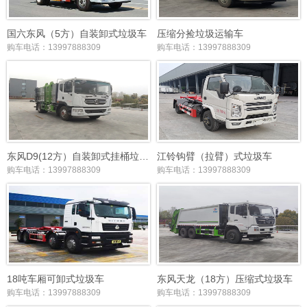
国六东风（5方）自装卸式垃圾车
压缩分捡垃圾运输车
购车电话：13997888309
购车电话：13997888309
东风D9(12方）自装卸式挂桶垃圾车
江铃钩臂（拉臂）式垃圾车
购车电话：13997888309
购车电话：13997888309
18吨车厢可卸式垃圾车
东风天龙（18方）压缩式垃圾车
购车电话：13997888309
购车电话：13997888309