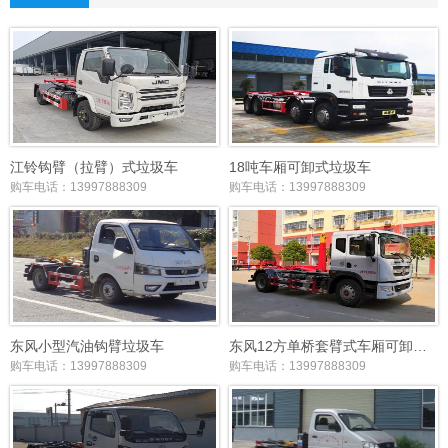
江铃钩臂（拉臂）式垃圾车
18吨车厢可卸式垃圾车
购车电话：13997888309
购车电话：13997888309
东风小型汽油钩臂垃圾车
东风12方单桥套臂式车厢可卸式垃圾车
购车电话：13997888309
购车电话：13997888309