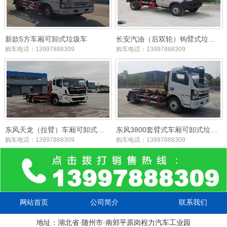
新款5方车厢可卸式垃圾车
长安汽油（后双轮）钩臂式垃圾车
购车电话：13997888309
购车电话：13997888309
东风天龙（拉臂）车厢可卸式垃圾车
东风3800套臂式车厢可卸式垃圾车
购车电话：13997888309
购车电话：13997888309
网站首页
公司简介
联系我们
地址：湖北省·随州市·南郊平原岗程力汽车工业园