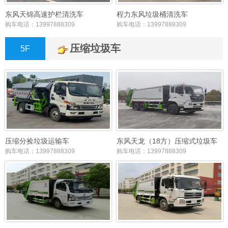
东风天锦高速护栏清洗车
程力东风垃圾桶清洗车
购车电话：13997888309
购车电话：13997888309
压缩垃圾车
5F
压缩分捡垃圾运输车
东风天龙（18方）压缩式垃圾车
购车电话：13997888309
购车电话：13997888309