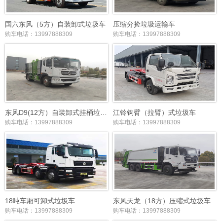
国六东风（5方）自装卸式垃圾车
压缩分捡垃圾运输车
购车电话：13997888309
购车电话：13997888309
东风D9(12方）自装卸式挂桶垃圾车
江铃钩臂（拉臂）式垃圾车
购车电话：13997888309
购车电话：13997888309
18吨车厢可卸式垃圾车
东风天龙（18方）压缩式垃圾车
购车电话：13997888309
购车电话：13997888309