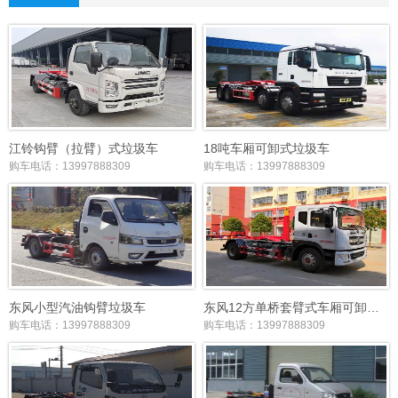
江铃钩臂（拉臂）式垃圾车
18吨车厢可卸式垃圾车
购车电话：13997888309
购车电话：13997888309
东风小型汽油钩臂垃圾车
东风12方单桥套臂式车厢可卸式垃圾车
购车电话：13997888309
购车电话：13997888309