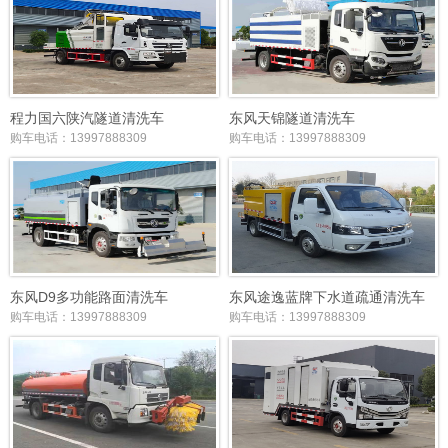
程力国六陕汽隧道清洗车
东风天锦隧道清洗车
购车电话：13997888309
购车电话：13997888309
东风D9多功能路面清洗车
东风途逸蓝牌下水道疏通清洗车
购车电话：13997888309
购车电话：13997888309