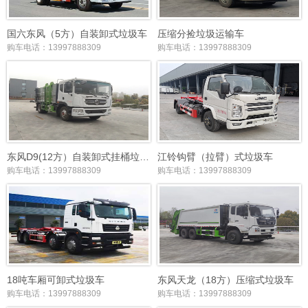
国六东风（5方）自装卸式垃圾车
压缩分捡垃圾运输车
购车电话：13997888309
购车电话：13997888309
东风D9(12方）自装卸式挂桶垃圾车
江铃钩臂（拉臂）式垃圾车
购车电话：13997888309
购车电话：13997888309
18吨车厢可卸式垃圾车
东风天龙（18方）压缩式垃圾车
购车电话：13997888309
购车电话：13997888309