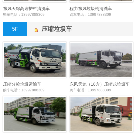
东风天锦高速护栏清洗车
程力东风垃圾桶清洗车
购车电话：13997888309
购车电话：13997888309
压缩垃圾车
5F
压缩分捡垃圾运输车
东风天龙（18方）压缩式垃圾车
购车电话：13997888309
购车电话：13997888309